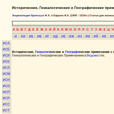
Исторические, Генеалогические и Географические при
Энциклопедия Брокгауза
Ф.А. и Ефрона И.А. (1890 - 1916гг.) Статьи для напи
А
Б
В
Г
Д
Е
Ё
Ж
З
И
Й
К
Л
М
Н
О
П
Р
С
Т
У
Ф
Х
Ц
Ч
И
ИА
ИБ
ИВ
ИГ
ИД
ИЕ
ИЖ
ИЗ
ИИ
ИЙ
ИК
И
ИСА
ИСЕ
Исторические,
Генеалоги
ческие и
Географи
ческие примечания
в 
ИСИ
Генеалогических и Географических Примечаниев в
Ведомост
ях.
ИСК
ИСЛ
ИСМ
ИСН
ИСО
ИСП
ИСР
ИСС
ИСТ