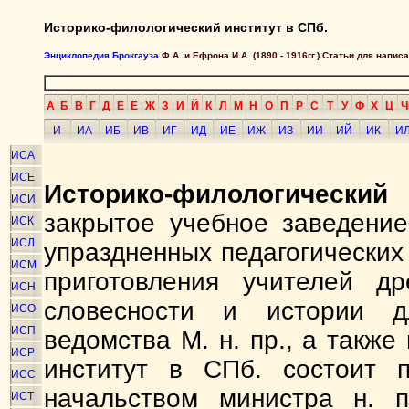
Историко-филологический институт в СПб.
Энциклопедия Брокгауза
Ф.А. и Ефрона И.А. (1890 - 1916гг.) Статьи для напи
А
Б
В
Г
Д
Е
Ё
Ж
З
И
Й
К
Л
М
Н
О
П
Р
С
Т
У
Ф
Х
Ц
Ч
И
ИА
ИБ
ИВ
ИГ
ИД
ИЕ
ИЖ
ИЗ
ИИ
ИЙ
ИК
И
ИСА
ИСЕ
Историко-филологически
ИСИ
закрытое учебное заведение
ИСК
ИСЛ
упраздненных педагогических
ИСМ
приготовления учителей др
ИСН
словесности и истории д
ИСО
ИСП
ведомства М. н. пр., а также
ИСР
институт в СПб. состоит 
ИСС
начальством министра н. 
ИСТ