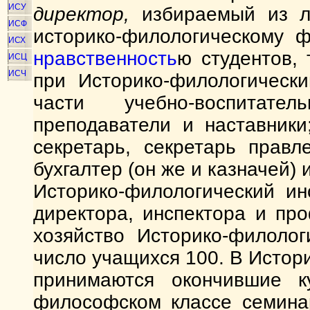
ИСУ
директор,
избираемый из л
ИСФ
историко-филологическому 
ИСХ
нравственность
ю студентов, 
ИСЦ
ИСЧ
при Историко-филологически
части учебно-воспитател
преподаватели и наставники
секретарь, секретарь правл
бухгалтер (он же и казначей)
Историко-филологический и
директора, инспектора и пр
хозяйство Историко-филоло
число учащихся 100. В Истор
принимаются окончившие к
философском классе семина