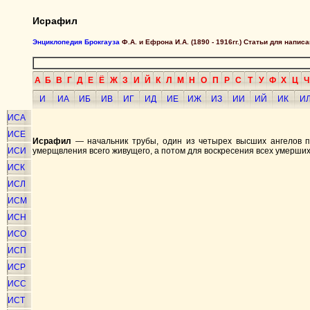
Исрафил
Энциклопедия Брокгауза
Ф.А. и Ефрона И.А. (1890 - 1916гг.) Статьи для напи
А
Б
В
Г
Д
Е
Ё
Ж
З
И
Й
К
Л
М
Н
О
П
Р
С
Т
У
Ф
Х
Ц
Ч
И
ИА
ИБ
ИВ
ИГ
ИД
ИЕ
ИЖ
ИЗ
ИИ
ИЙ
ИК
И
ИСА
ИСЕ
Исрафил
— начальник трубы, один из четырех высших ангелов п
ИСИ
умерщвления всего живущего, а потом для воскресения всех умерших
ИСК
ИСЛ
ИСМ
ИСН
ИСО
ИСП
ИСР
ИСС
ИСТ