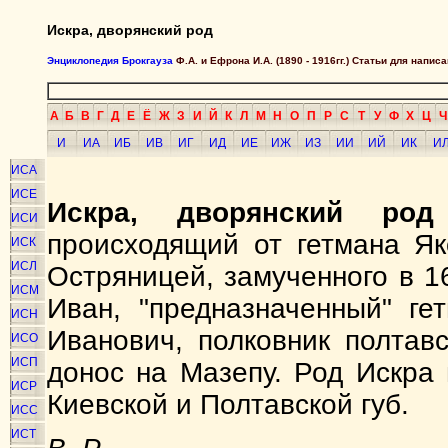
Искра, дворянский род
Энциклопедия Брокгауза
Ф.А. и Ефрона И.А. (1890 - 1916гг.) Статьи для напи
А
Б
В
Г
Д
Е
Ё
Ж
З
И
Й
К
Л
М
Н
О
П
Р
С
Т
У
Ф
Х
Ц
Ч
И
ИА
ИБ
ИВ
ИГ
ИД
ИЕ
ИЖ
ИЗ
ИИ
ИЙ
ИК
И
ИСА
ИСЕ
Искра, дворянский род
ИСИ
происходящий от гетмана Як
ИСК
ИСЛ
Остряницей, замученного в 1
ИСМ
Иван, "предназначенный" ге
ИСН
Иванович, полковник полтав
ИСО
ИСП
донос на Мазепу. Род Искра в
ИСР
Киевской и Полтавской губ.
ИСС
ИСТ