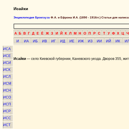
Исайки
Энциклопедия Брокгауза
Ф.А. и Ефрона И.А. (1890 - 1916гг.) Статьи для напи
А
Б
В
Г
Д
Е
Ё
Ж
З
И
Й
К
Л
М
Н
О
П
Р
С
Т
У
Ф
Х
Ц
Ч
И
ИА
ИБ
ИВ
ИГ
ИД
ИЕ
ИЖ
ИЗ
ИИ
ИЙ
ИК
И
ИСА
ИСЕ
Исайки
— село Киевской губернии, Каневского уезда. Дворов 355, жит
ИСИ
ИСК
ИСЛ
ИСМ
ИСН
ИСО
ИСП
ИСР
ИСС
ИСТ