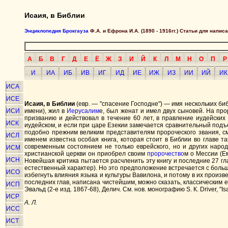
Исаия, в Библии
Энциклопедия Брокгауза
Ф.А. и Ефрона И.А. (1890 - 1916гг.) Статьи для напи
А
Б
В
Г
Д
Е
Ё
Ж
З
И
Й
К
Л
М
Н
О
П
Р
И
ИА
ИБ
ИВ
ИГ
ИД
ИЕ
ИЖ
ИЗ
ИИ
ИЙ
ИК
ИСА
ИСЕ
Исаия, в Библии
(евр. — "спасение Господне") — имя нескольких би
ИСИ
имени), жил в
Иерусалим
е, был женат и имел двух сыновей. На пр
призванию и действовал в течение 60 лет, в правление иудейских
ИСК
иудейском, и если при царе Езекии замечается сравнительный подъ
подобно прежним великим представителям пророческого звания, с
ИСЛ
именем известна особая книга, которая стоит в Библии во главе т
современным состоянием не только еврейского, но и других наро
ИСМ
христианской церкви он приобрел своим
пророчество
м о Мессии (Е
ИСН
Новейшая критика пытается расчленить эту книгу и последние 27 г
естественный характер). Но это предположение встречается с больш
ИСО
избегнуть влияния языка и культуры Вавилона, и потому в их произ
последних глав, написана чистейшим, можно сказать, классическим 
ИСП
Эвальд (2-е изд. 1867-68), Делич. См. нов. монографию S. К. Driver, "Isaia
ИСР
А. Л.
ИСС
ИСТ