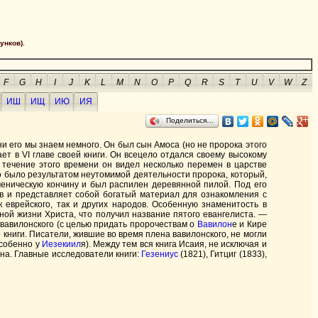
унков).
F
G
H
I
J
K
L
M
N
O
P
Q
R
S
T
U
V
W
Z
ИШ
ИЩ
ИЮ
ИЯ
Поделиться…
и его мы знаем немного. Он был сын Амоса (но не пророка этого
т в VI главе своей книги. Он всецело отдался своему высокому
В течение этого времени он видел несколько перемен в царстве
о было результатом неутомимой деятельности пророка, который,
ченическую кончину и был распилен деревянной пилой. Под его
лав и представляет собой богатый материал для ознакомления с
 еврейского, так и других народов. Особенную знаменитость в
емной жизни Христа, что получил название пятого евангелиста. —
 вавилонского (с целью придать пророчествам о
Вавилон
е и Кире
книги. Писатели, жившие во время плена вавилонского, не могли
особенно у
Иезекиил
я). Между тем вся книга Исаия, не исключая и
ена. Главные исследователи книги:
Гезениус
(1821), Гитциг (1833),