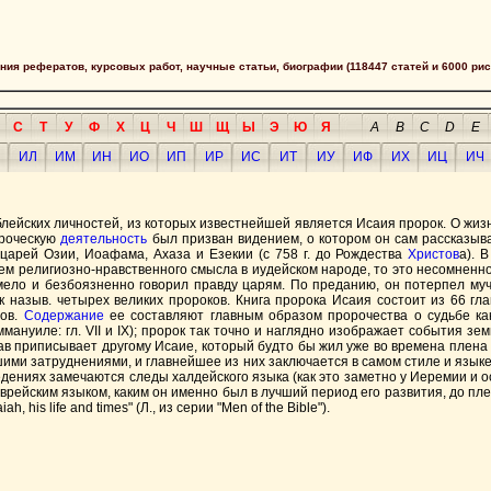
сания рефератов, курсовых работ, научные статьи, биографии (118447 статей и 6000 рис
С
Т
У
Ф
Х
Ц
Ч
Ш
Щ
Ы
Э
Ю
Я
A
B
C
D
E
ИЛ
ИМ
ИН
ИО
ИП
ИР
ИС
ИТ
ИУ
ИФ
ИХ
ИЦ
ИЧ
блейских личностей, из которых известнейшей является Исаия пророк. О жизн
ороческую
деятельность
был призван видением, о котором он сам рассказывае
 царей Озии, Иоафама, Ахаза и Езекии (с 758 г. до Рождества
Христов
а). 
ем религиозно-нравственного смысла в иудейском народе, то это несомненн
мело и безбоязненно говорил правду царям. По преданию, он потерпел му
ак назыв. четырех великих пророков. Книга пророка Исаия состоит из 66 г
дов.
Содержание
ее составляют главным образом пророчества о судьбе как
ммануиле: гл. VII и IX); пророк так точно и наглядно изображает события з
лав приписывает другому Исаие, который будто бы жил уже во времена плена
ими затруднениями, и главнейшее из них заключается в самом стиле и языке 
ведениях замечаются следы халдейского языка (как это заметно у Иеремии и 
еврейским языком, каким он именно был в лучший период его развития, до пл
h, his life and times" (Л., из серии "Men of the Bible").