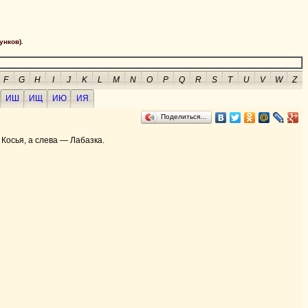
унков).
F
G
H
I
J
K
L
M
N
O
P
Q
R
S
T
U
V
W
Z
ИШ
ИЩ
ИЮ
ИЯ
Поделиться…
 Косья, а слева — Лабазка.