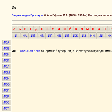
Ис
Энциклопедия Брокгауза
Ф.А. и Ефрона И.А. (1890 - 1916гг.) Статьи для напи
А
Б
В
Г
Д
Е
Ё
Ж
З
И
Й
К
Л
М
Н
О
П
Р
И
ИА
ИБ
ИВ
ИГ
ИД
ИЕ
ИЖ
ИЗ
ИИ
ИЙ
ИК
ИСА
ИСЕ
Ис
—
большая река
в Пермской губернии, в Верхотурском уезде, имею
ИСИ
ИСК
ИСЛ
ИСМ
ИСН
ИСО
ИСП
ИСР
ИСС
ИСТ