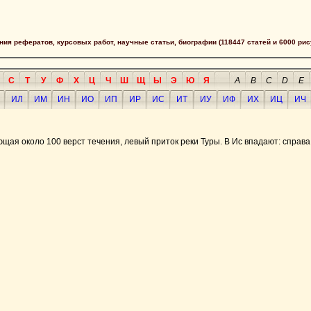
сания рефератов, курсовых работ, научные статьи, биографии (118447 статей и 6000 рис
С
Т
У
Ф
Х
Ц
Ч
Ш
Щ
Ы
Э
Ю
Я
A
B
C
D
E
ИЛ
ИМ
ИН
ИО
ИП
ИР
ИС
ИТ
ИУ
ИФ
ИХ
ИЦ
ИЧ
щая около 100 верст течения, левый приток реки Туры. В Ис впадают: справа