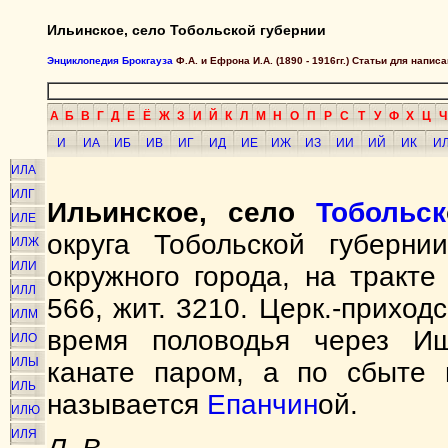
Ильинское, село Тобольской губернии
Энциклопедия Брокгауза
Ф.А. и Ефрона И.А. (1890 - 1916гг.) Статьи для напи
А
Б
В
Г
Д
Е
Ё
Ж
З
И
Й
К
Л
М
Н
О
П
Р
С
Т
У
Ф
Х
Ц
Ч
И
ИА
ИБ
ИВ
ИГ
ИД
ИЕ
ИЖ
ИЗ
ИИ
ИЙ
ИК
И
ИЛА
ИЛГ
Ильинское, село
Тобольск
ИЛЕ
округа Тобольской губерн
ИЛЖ
ИЛИ
окружного города, на тракт
ИЛЛ
566, жит. 3210. Церк.-приходс
ИЛМ
время половодья через Иш
ИЛО
ИЛЫ
канате паром, а по сбыте 
ИЛЬ
называется
Епанчин
ой.
ИЛЮ
ИЛЯ