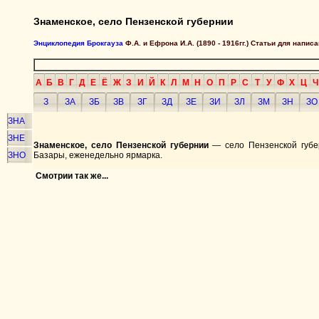
Знаменское, село Пензенской губернии
Энциклопедия Брокгауза
Ф.А. и Ефрона И.А. (1890 - 1916гг.) Статьи для напи
А
Б
В
Г
Д
Е
Ё
Ж
З
И
Й
К
Л
М
Н
О
П
Р
С
Т
У
Ф
Х
Ц
Ч
З
ЗА
ЗБ
ЗВ
ЗГ
ЗД
ЗЕ
ЗИ
ЗЛ
ЗМ
ЗН
ЗО
ЗНА
ЗНЕ
Знаменское, село Пензенской губернии
— село Пензенской губ
ЗНО
Базары, еженедельно ярмарка.
Смотрии так же...