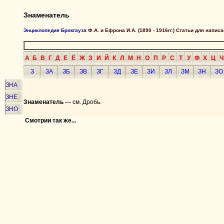
Знаменатель
Энциклопедия Брокгауза
Ф.А. и Ефрона И.А. (1890 - 1916гг.) Статьи для напи
А
Б
В
Г
Д
Е
Ё
Ж
З
И
Й
К
Л
М
Н
О
П
Р
С
Т
У
Ф
Х
Ц
Ч
З
ЗА
ЗБ
ЗВ
ЗГ
ЗД
ЗЕ
ЗИ
ЗЛ
ЗМ
ЗН
ЗО
ЗНА
ЗНЕ
Знаменатель
— см. Дробь.
ЗНО
Смотрии так же...