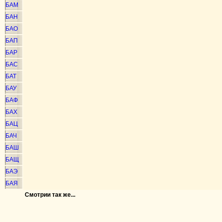
БАМ
БАН
БАО
БАП
БАР
БАС
БАТ
БАУ
БАФ
БАХ
БАЦ
БАЧ
БАШ
БАЩ
БАЭ
БАЯ
Смотрии так же...