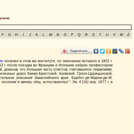
унков).
F
G
H
I
J
K
L
M
N
O
P
Q
R
S
T
U
V
W
Z
Поделиться…
ие
получил в этом же институте, по окончании которого в 1852 г.
1863 г. после поездки во Францию и Испанию избран профессором
й, доказав, что большая часть пластов, считавшихся пермскими,
железных дорог Киево-Брестской, Азовской, Грязе-Царицынской,
ательное описание Закаспийского края. Барбот-де-Марни-де-М.
геологии и минер. общ. естествоиспыт.". Ум. 4 (16) апр. 1877 г. в