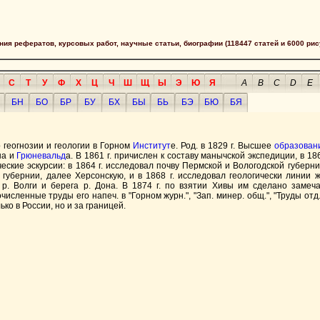
сания рефератов, курсовых работ, научные статьи, биографии (118447 статей и 6000 рис
С
Т
У
Ф
Х
Ц
Ч
Ш
Щ
Ы
Э
Ю
Я
A
B
C
D
E
БН
БО
БР
БУ
БХ
БЫ
БЬ
БЭ
БЮ
БЯ
геогнозии и геологии в Горном
Институт
е. Род. в 1829 г. Высшее
образован
на и
Грюневальд
а. В 1861 г. причислен к составу манычской экспедиции, в 
еские эскурсии: в 1864 г. исследовал почву Пермской и Вологодской губерни
 губернии, далее Херсонскую, и в 1868 г. исследовал геологически линии 
е р. Волги и берега р. Дона. В 1874 г. по взятии Хивы им сделано замеч
очисленные труды его напеч. в "Горном журн.", "Зап. минер. общ.", "Труды отд. 
о в России, но и за границей.