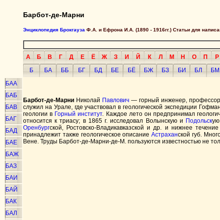
Барбот-де-Марни
Энциклопедия Брокгауза
Ф.А. и Ефрона И.А. (1890 - 1916гг.) Статьи для напи
А
Б
В
Г
Д
Е
Ё
Ж
З
И
Й
К
Л
М
Н
О
П
Р
Б
БА
ББ
БГ
БД
БЕ
БЁ
БЖ
БЗ
БИ
БЛ
БМ
БАА
БАБ
Барбот-де-Марни
Николай
Павлович
— горный инженер, профессор 
БАВ
служил на Урале, где участвовал в геологической экспедиции Гофма
геологии в
Горный институт
. Каждое лето он предпринимал геологич
БАГ
относится к триасу; в 1865 г. исследовал Волынскую и
Подольск
ую
Оренбург
ской, Ростовско-Владикавказской и др. и нижнее течени
БАД
принадлежит также геологическое описание
Астрахан
ской губ. Мног
Вене. Труды Барбот-де-Марни-де-М. пользуются известностью не тольк
БАЕ
БАЖ
БАЗ
БАИ
БАЙ
БАК
БАЛ