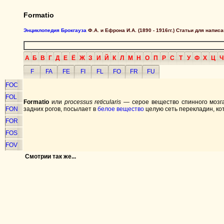
Formatio
Энциклопедия Брокгауза
Ф.А. и Ефрона И.А. (1890 - 1916гг.) Статьи для напи
А
Б
В
Г
Д
Е
Ё
Ж
З
И
Й
К
Л
М
Н
О
П
Р
С
Т
У
Ф
Х
Ц
Ч
F
FA
FE
FI
FL
FO
FR
FU
FOC
FOL
Formatio
или
processus reticularis —
серое вещество спинного мозга
FON
задних рогов, посылает в
белое вещество
целую сеть перекладин, кото
FOR
FOS
FOV
Смотрии так же...