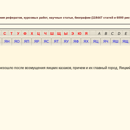
сания рефератов, курсовых работ, научные статьи, биографии (118447 статей и 6000 рис
С
Т
У
Ф
Х
Ц
Ч
Ш
Щ
Ы
Э
Ю
Я
A
B
C
D
E
ЯН
ЯО
ЯП
ЯР
ЯС
ЯТ
ЯУ
ЯФ
ЯХ
ЯЦ
ЯЧ
ЯШ
ЯЩ
оизошло после возмущения яицких казаков, причем и их главный город, Яицкий