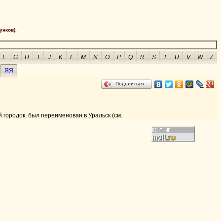
унков).
F
G
H
I
J
K
L
M
N
O
P
Q
R
S
T
U
V
W
Z
ЯЯ
Поделиться…
 городок, был переименован в Уральск (см.