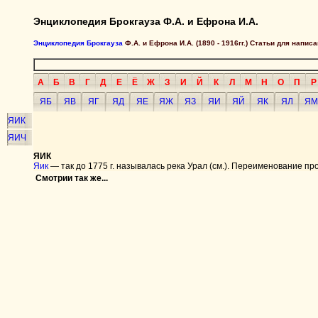
Энциклопедия Брокгауза Ф.А. и Ефрона И.А.
Энциклопедия Брокгауза
Ф.А. и Ефрона И.А. (1890 - 1916гг.) Статьи для напи
А
Б
В
Г
Д
Е
Ё
Ж
З
И
Й
К
Л
М
Н
О
П
Р
ЯБ
ЯВ
ЯГ
ЯД
ЯЕ
ЯЖ
ЯЗ
ЯИ
ЯЙ
ЯК
ЯЛ
ЯМ
ЯИК
ЯИЧ
ЯИК
Яик
— так до 1775 г. называлась река Урал (см.). Переименование пр
Смотрии так же...