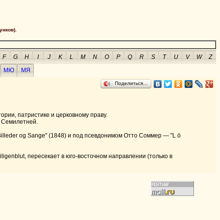
унков).
F
G
H
I
J
K
L
M
N
O
P
Q
R
S
T
U
V
W
Z
МЮ
МЯ
Поделиться…
ории, патристике и церковному праву.
и Семилетней.
 "Billeder og Sange" (1848) и под псевдонимом Отто Соммер — "L ö
iligenblut, пересекает в юго-восточном направлении (только в