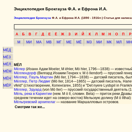
Энциклопедия Брокгауза Ф.А. и Ефрона И.А.
Энциклопедия Брокгауза
Ф.А. и Ефрона И.А. (1890 - 1916гг.) Статьи для напи
А
Б
В
Г
Д
Е
Ё
Ж
З
И
Й
К
Л
М
Н
О
П
Р
М
МИ
МА
МВ
МГ
МЕ
МЁ
МЗ
МИ
МК
МЛ
МН
МЁД
МЁЗ
МЁЛ
МЁЛ
Мёлер
(Иоанн Адам Moeler, M ëhler, Mö hler, 1796—1838) — известны
МЁМ
Мёллендорф
(Вилгард Иоаким Генрих v. M ö llendorf) — прусский г
Мёллер, Пауль Мартин
(Mö ller, 1794—1838) — датский писатель, б
МЁН
Мёллер, Петр Людвиг
(Mö ller, 1814—1865) — датский писатель. Напечат
МЁР
vfeld" (стихотворение, Копенгаген, 1855) и "Det nyere Lystspil in Frank
Мёллер, Эдуард
(von Mö ller) — прусский государственный деятель (
Мёль, река в Каринтии
(нем. M ö ll, словин. Bela) — приток реки Драв
среднем течении идет на северо-восток) Мельскую долину (M ö llthal)
Мёльгревский архипелаг
— название Маршалловых островов.
Смотрии так же...