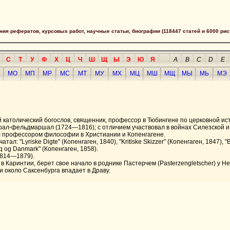
сания рефератов, курсовых работ, научные статьи, биографии (118447 статей и 6000 рис
С
Т
У
Ф
Х
Ц
Ч
Ш
Щ
Ы
Э
Ю
Я
A
B
C
D
E
МО
МП
МР
МС
МТ
МУ
МХ
МЦ
МШ
МЩ
МЫ
МЬ
МЭ
й католический богослов, священник, профессор в Тюбингене по церковной ист
енерал-фельдмаршал (1724—1816); с отличием участвовал в войнах Силезской 
ыл профессором философии в Христиании и Копенгагене.
ал: "Lyriske Digte" (Копенгаген, 1840), "Kritiske Skizzer" (Копенгаген, 1847),
riq og Danmark" (Копенгаген, 1858).
1814—1879).
ы в Каринтии, берет свое начало в роднике Пастерчем (Pasterzengletscher) y He
 и около Саксенбурга впадает в Драву.