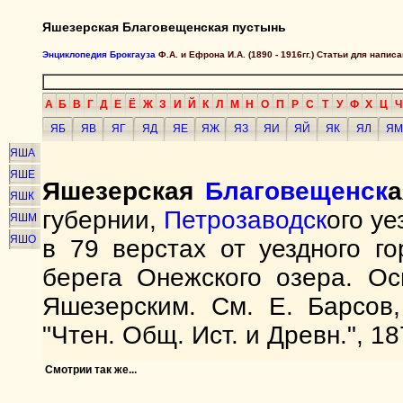
Яшезерская Благовещенская пустынь
Энциклопедия Брокгауза
Ф.А. и Ефрона И.А. (1890 - 1916гг.) Статьи для напи
А
Б
В
Г
Д
Е
Ё
Ж
З
И
Й
К
Л
М
Н
О
П
Р
С
Т
У
Ф
Х
Ц
Ч
ЯБ
ЯВ
ЯГ
ЯД
ЯЕ
ЯЖ
ЯЗ
ЯИ
ЯЙ
ЯК
ЯЛ
ЯМ
ЯША
ЯШЕ
Яшезерская
Благовещенск
а
ЯШК
губернии,
Петрозаводск
ого у
ЯШМ
ЯШО
в 79 верстах от уездного г
берега Онежского озера. Ос
Яшезерским. См. E. Барсов
"Чтен. Общ. Ист. и Древн.", 18
Смотрии так же...