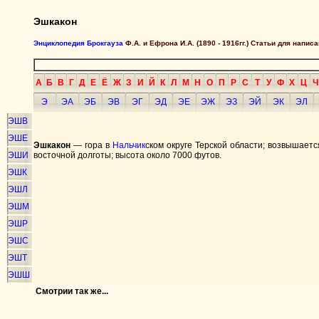
Эшкакон
Энциклопедия Брокгауза
Ф.А. и Ефрона И.А. (1890 - 1916гг.) Статьи для напи
А
Б
В
Г
Д
Е
Ё
Ж
З
И
Й
К
Л
М
Н
О
П
Р
С
Т
У
Ф
Х
Ц
Ч
Э
ЭА
ЭБ
ЭВ
ЭГ
ЭД
ЭЕ
ЭЖ
ЭЗ
ЭЙ
ЭК
ЭЛ
ЭШВ
ЭШЕ
Эшкакон
— гора в
Нальчик
ском округе Терской области; возвышает
ЭШИ
восточной долготы; высота около 7000 футов.
ЭШК
ЭШЛ
ЭШМ
ЭШР
ЭШС
ЭШТ
ЭШШ
Смотрии так же...