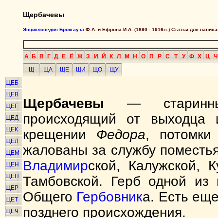
Щербачевы
Энциклопедия Брокгауза
Ф.А. и Ефрона И.А. (1890 - 1916гг.) Статьи для напи
А
Б
В
Г
Д
Е
Ё
Ж
З
И
Й
К
Л
М
Н
О
П
Р
С
Т
У
Ф
Х
Ц
Ч
Щ
ЩА
ЩЕ
ЩИ
ЩО
ЩУ
ЩЕБ
ЩЕВ
Щербачевы
— старинный
ЩЕГ
происходящий от выходца
ЩЕД
ЩЕК
крещении
Федора
, потомки
ЩЕЛ
жалованы за службу поместьями
ЩЕМ
Владимир
ской, Калужской, 
ЩЕН
ЩЕП
Тамбовской. Герб одной из 
ЩЕР
Общего
Гербовник
а. Есть ещ
ЩЕТ
позднего происхождения.
ЩЕЧ