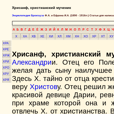
Хрисанф, христианский мученик
Энциклопедия Брокгауза
Ф.А. и Ефрона И.А. (1890 - 1916гг.) Статьи для напи
А
Б
В
Г
Д
Е
Ё
Ж
З
И
Й
К
Л
М
Н
О
П
Р
С
Т
У
Ф
Х
Ц
Ч
Х
ХА
ХВ
ХЕ
ХИ
ХЛ
ХМ
ХН
ХО
ХР
ХТ
ХУ
ХРА
ХРЕ
Хрисанф, христианский м
ХРЖ
Александри
и. Отец его Пол
ХРИ
ХРО
желая дать сыну наилучше
ХРУ
Здесь X. тайно от отца крест
ХРЯ
веру
Христов
у. Отец решил ж
красивой девице Дарии, рев
при храме которой она и ж
отвлечь X. от христианства.