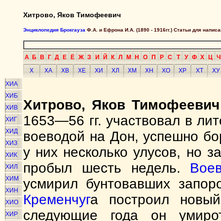
Хитрово, Яков Тимофеевич
Энциклопедия Брокгауза
Ф.А. и Ефрона И.А. (1890 - 1916гг.) Статьи для напи
А
Б
В
Г
Д
Е
Ё
Ж
З
И
Й
К
Л
М
Н
О
П
Р
С
Т
У
Ф
Х
Ц
Ч
Х
ХА
ХВ
ХЕ
ХИ
ХЛ
ХМ
ХН
ХО
ХР
ХТ
ХУ
ХИА
ХИБ
Хитрово, Яков Тимофеевич
ХИВ
1653—56 гг. участвовал в лит
ХИГ
ХИД
воеводой на Дон, успешно бо
ХИЗ
у них несколько улусов, но з
ХИК
пробыл шесть недель.
Воев
ХИЛ
ХИМ
усмирил бунтовавших запор
ХИН
Кременчуг
а построил новый
ХИО
следующие года он умир
ХИР