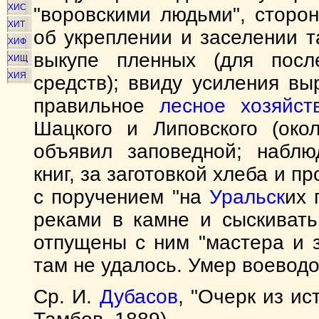
ХИС
"воровскими людьми", сторо
ХИТ
об укреплении и заселении т
ХИФ
выкупе пленных (для посл
ХИЩ
ХИЯ
средств); ввиду усиления в
правильное
лесное хозяйст
Шацкого и Липовского (окол
объявил заповедной; наблю
книг, за заготовкой хлеба и пр
с поручением "на
Уральск
их 
реками в камне и сыскивать
отпущены с ним "мастера и 
там не удалось. Умер воеводой
Ср. И.
Дубасов
, "Очерк из ис