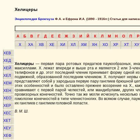
Хелицеры
Энциклопедия Брокгауза
Ф.А. и Ефрона И.А. (1890 - 1916гг.) Статьи для напи
А
Б
В
Г
Д
Е
Ё
Ж
З
И
Й
К
Л
М
Н
О
П
Р
Х
ХА
ХВ
ХЕ
ХИ
ХЛ
ХМ
ХН
ХО
ХР
ХТ
ХУ
ХЕВ
ХЕД
Хелицеры
— первая пара ротовых придатков паукообразных, ина
ХЕЙ
максиллами. X. лежат впереди и выше рта и являются 2 или 3-член
телифонов и др. этот последний членик принимает форму одной и
ХЕЛ
подвижной, образованной последним члеником. X. получают нервы от
представляют собой у зародыша первую пару ганглиев брюшной цеп
ХЕМ
этих особенностей и было оставлено прежнее воззрение на X., как 
сравнивают с первой парой челюстей, или мандибулами, других ч
ХЕН
провизорных конечностей. Точно так же могли исчезнуть несколько 
ХЕО
гомологии конечностей в типе членистоногих. Во всяком случае, п
их ганглиев с ганглием головной лопасти.
ХЕР
В. М. Ш.
ХЕС
ХЕТ
ХЕУ
ХЕФ