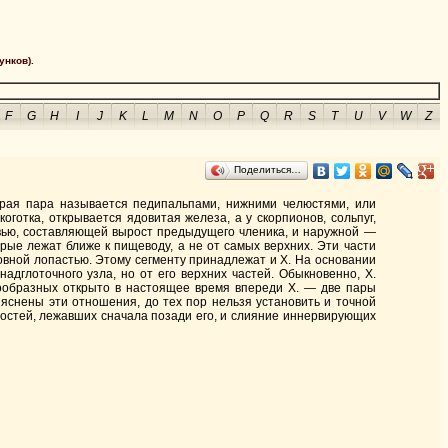
унков).
F
G
H
I
J
K
L
M
N
O
P
Q
R
S
T
U
V
W
Z
Поделиться…
орая пара называется педипальпами, нижними челюстями, или
готка, открывается ядовитая железа, а у скорпионов, сольпуг,
вью, составляющей вырост предыдущего членика, и наружной —
орые лежат ближе к пищеводу, а не от самых верхних. Эти части
вной лопастью. Этому сегменту принадлежат и X. На основании
надглоточного узла, но от его верхних частей. Обыкновенно, X.
кообразных открыто в настоящее время впереди X. — две пары
выяснены эти отношения, до тех пор нельзя установить и точной
ностей, лежавших сначала позади его, и слияние иннервирующих