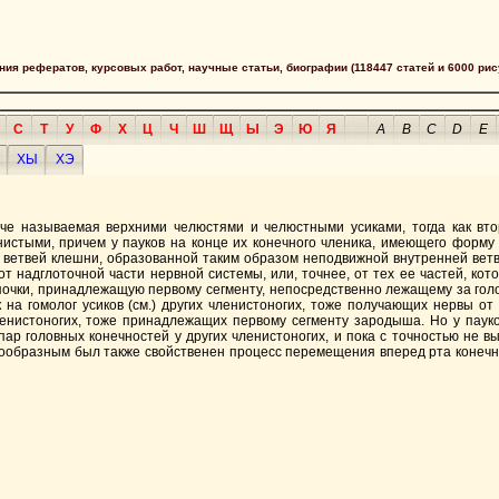
сания рефератов, курсовых работ, научные статьи, биографии (118447 статей и 6000 рис
С
Т
У
Ф
Х
Ц
Ч
Ш
Щ
Ы
Э
Ю
Я
A
B
C
D
E
ХЫ
ХЭ
че называемая верхними челюстями и челюстными усиками, тогда как вт
истыми, причем у пауков на конце их конечного членика, имеющего форму ко
з ветвей клешни, образованной таким образом неподвижной внутренней вет
 надглоточной части нервной системы, или, точнее, от тех ее частей, кот
очки, принадлежащую первому сегменту, непосредственно лежащему за голо
на гомолог усиков (см.) других членистоногих, тоже получающих нервы от 
ленистоногих, тоже принадлежащих первому сегменту зародыша. Но у пау
пар головных конечностей у других членистоногих, и пока с точностью не 
аукообразным был также свойственен процесс перемещения вперед рта конеч