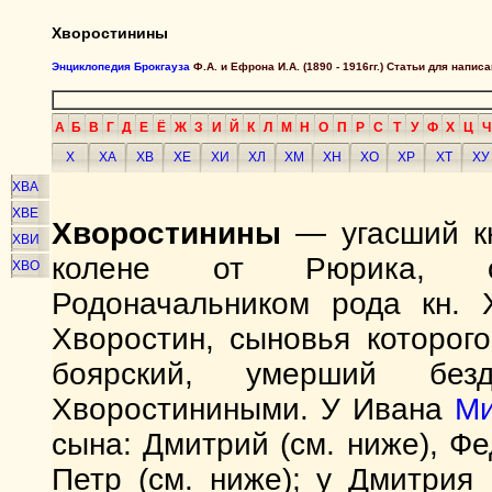
Хворостинины
Энциклопедия Брокгауза
Ф.А. и Ефрона И.А. (1890 - 1916гг.) Статьи для напи
А
Б
В
Г
Д
Е
Ё
Ж
З
И
Й
К
Л
М
Н
О
П
Р
С
Т
У
Ф
Х
Ц
Ч
Х
ХА
ХВ
ХЕ
ХИ
ХЛ
ХМ
ХН
ХО
ХР
ХТ
ХУ
ХВА
ХВЕ
Хворостинины
— угасший кн
ХВИ
колене от Рюрика, 
ХВО
Родоначальником рода кн.
Хворостин, сыновья которог
боярский, умерший без
Хворостиниными. У Ивана
Ми
сына: Дмитрий (см. ниже), Фе
Петр (см. ниже); у Дмитрия