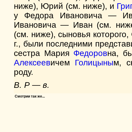
ниже), Юрий (см. ниже), и
Гри
у Федора Ивановича — Иван
Ивановича — Иван (см. ниж
(см. ниже), сыновья которого
г., были последними представ
сестра Мария
Федоров
на, б
Алексеев
ичем
Голицыны
м, с
роду.
В. Р — в.
Смотрии так же...