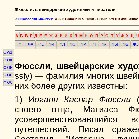
Фюссли, швейцарские художники и писатели
Энциклопедия Брокгауза
Ф.А. и Ефрона И.А. (1890 - 1916гг.) Статьи для напи
А
Б
В
Г
Д
Е
Ё
Ж
З
И
Й
К
Л
М
Н
О
П
Р
С
Т
У
Ф
Х
Ц
Ч
Ф
ФА
ФЕ
ФИ
ФЛ
ФО
ФР
ФТ
ФУ
ФЫ
ФЬ
ФЭ
ФЮЗ
ФЮЛ
Фюссли, швейцарские худо
ФЮН
ssly) — фамилия многих швей
ФЮР
ФЮС
них более других известны:
1)
Иоганн Каспар Фюссли
(
своего отца, Матиаса Ф
усовершенствовавшийся 
путешествий. Писал сраже