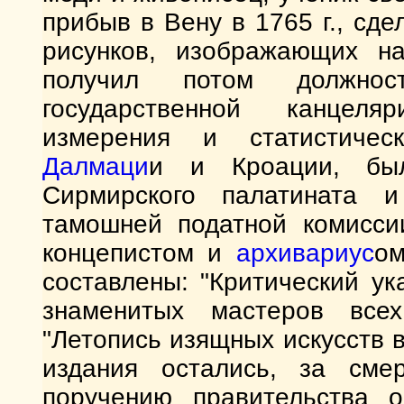
прибыв в Вену в 1765 г., сд
рисунков, изображающих н
получил потом должнос
государственной канцеля
измерения и статистиче
Далмаци
и и Кроации, бы
Сирмирского палатината 
тамошней податной комисси
концепистом и
архивариус
ом
составлены: "Критический у
знаменитых мастеров все
"Летопись изящных искусств в
издания остались, за сме
поручению правительства 