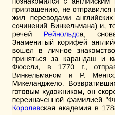
познакомился с английским 
приглашению, не отправился в
жил переводами английских
сочинений Винкельмана) и, 
речей
Рейнольдс
а, снова
Знаменитый корифей англий
вошел в личное знакомство
приняться за карандаш и ки
Фюссли, в 1770 г., отпр
Винкельманом и Р. Менгс
Микеланджело. Возвратившис
готовым художником, он скор
переиначенной фамилией "Фю
Королев
ская академия в 1788