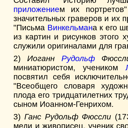
Составил "Историю лучш
приложение
м их портретов"
значительных граверов и их п
"Письма
Винкельман
а к его 
из картин и рисунков этого 
служили оригиналами для гра
2)
Иоганн
Рудольф
Фюссл
миниатюристом, учеником
посвятил себя исключительн
"Всеобщего словаря художни
плода его тридцатилетних тру
сыном Иоанном-Генрихом.
3)
Ганс Рудольф Фюссли
(17
меди и живописец, ученик св