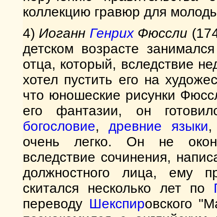
коллекцию гравюр для молоды
4)
Иоганн
Генрих
Фюссли
(174
детском возрасте занимался
отца, который, вследствие не
хотел пустить его на художе
что юношеские рисунки Фюсс
его фантазии, он готовил
богословие
,
древние языки
,
очень легко. Он не оконч
вследствие сочинения, напис
должностного лица, ему 
скитался несколько лет по
переводу
Шекспир
овского "М