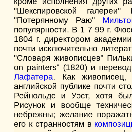
кроме исполнения других ра
"Шекспировской галереи
"Потерянному Раю"
Мильто
популярности. В 1 7 99 г. Фю
1804 г. директором академии
почти исключительно литера
"Словаря живописцев" Пилькин
on painters" (1820) и перево
Лафатера
. Как живописец,
английской публике почти сто
Рейнольдс и Уэст, хотя бы
Рисунок и вообще техничес
небрежны; желание поражат
его к странностям в
композиц