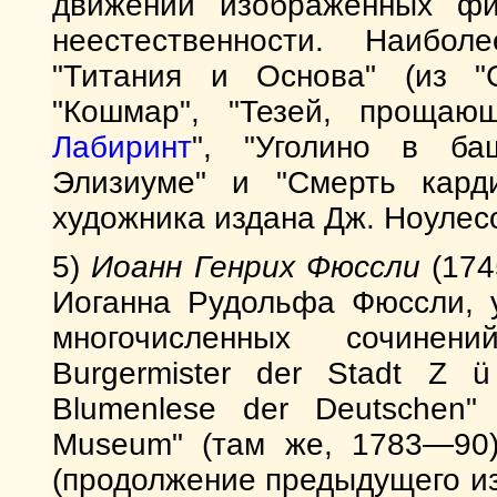
движений изображенных фи
неестественности. Наибо
"Титания и Основа" (из "
"Кошмар", "Тезей, проща
Лабиринт
", "Уголино в ба
Элизиуме" и "Смерть кард
художника издана Дж. Ноулесом
5)
Иоанн Генрих Фюссли
(174
Иоганна Рудольфа Фюссли, у
многочисленных сочинени
Burgermister der Stadt Z ü
Blumenlese der Deutschen" 
Museum" (там же, 1783—90);
(продолжение предыдущего из