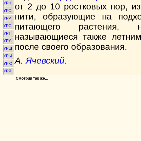
УРН
от 2 до 10 ростковых пор, и
УРО
нити, образующие на подхо
УРР
питающего растения, н
УРС
УРТ
называющиеся также летним
УРУ
после своего образования.
УРШ
УРЫ
А.
Ячевский
.
УРЮ
УРЯ
Смотрии так же...