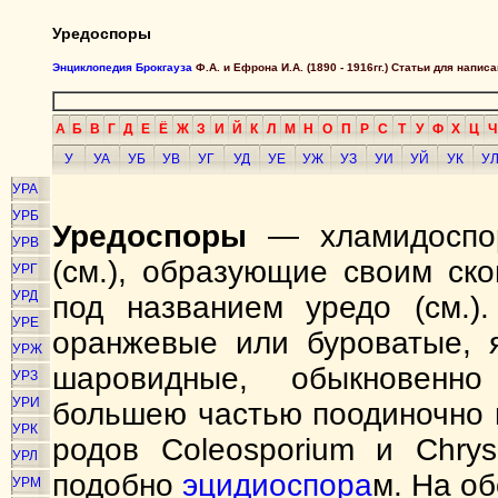
Уредоспоры
Энциклопедия Брокгауза
Ф.А. и Ефрона И.А. (1890 - 1916гг.) Статьи для напи
А
Б
В
Г
Д
Е
Ё
Ж
З
И
Й
К
Л
М
Н
О
П
Р
С
Т
У
Ф
Х
Ц
Ч
У
УА
УБ
УВ
УГ
УД
УЕ
УЖ
УЗ
УИ
УЙ
УК
У
УРА
УРБ
Уредоспоры
— хламидоспор
УРВ
(см.), образующие своим ск
УРГ
УРД
под названием уредо (см.).
УРЕ
оранжевые или буроватые, 
УРЖ
шаровидные, обыкновенн
УРЗ
УРИ
большею частью поодиночно н
УРК
родов Coleosporium и Chry
УРЛ
подобно
эцидиоспора
м. На о
УРМ