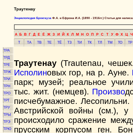
Траутенау
Энциклопедия Брокгауза
Ф.А. и Ефрона И.А. (1890 - 1916гг.) Статьи для напи
А
Б
В
Г
Д
Е
Ё
Ж
З
И
Й
К
Л
М
Н
О
П
Р
С
Т
У
Ф
Х
Ц
Ч
Т
ТА
ТВ
ТЕ
ТЁ
ТЗ
ТИ
ТК
ТЛ
ТМ
ТО
ТР
ТРА
ТРД
Траутенау
(Trautenau, чешек
ТРЕ
Исполин
овых гор, на р. Ауне.
ТРЖ
ТРИ
парк; музей; реальное учил
ТРН
тыс. жит. (немцев).
Произво
д
ТРО
писчебумажное. Лесопильни. 
ТРТ
ТРУ
Австрийской войны (см.), у
ТРЫ
происходило сражение между
ТРЭ
прусским корпусом ген. Бон
ТРЮ