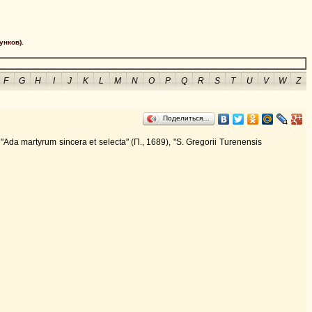
унков).
F
G
H
I
J
K
L
M
N
O
P
Q
R
S
T
U
V
W
Z
Поделиться…
 martyrum sincera et selecta" (П., 1689), "S. Gregorii Turenensis