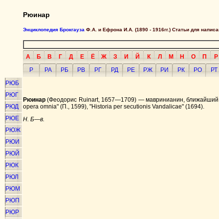
Рюинар
Энциклопедия Брокгауза
Ф.А. и Ефрона И.А. (1890 - 1916гг.) Статьи для напи
А
Б
В
Г
Д
Е
Ё
Ж
З
И
Й
К
Л
М
Н
О
П
Р
Р
РА
РБ
РВ
РГ
РД
РЕ
РЖ
РИ
РК
РО
РТ
РЮБ
РЮГ
Рюинар
(Феодорис Ruinart, 1657—1709) — мавринианин, ближайший
РЮД
opera omnia" (П., 1599), "Historia per secutionis Vandalicae" (1694).
РЮЕ
Н. Б—в.
РЮЖ
РЮИ
РЮЙ
РЮК
РЮЛ
РЮМ
РЮП
РЮР