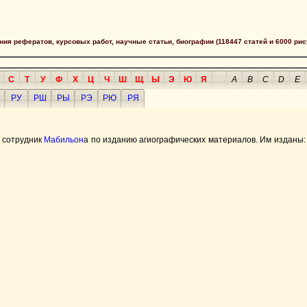
сания рефератов, курсовых работ, научные статьи, биографии (118447 статей и 6000 рис
С
Т
У
Ф
Х
Ц
Ч
Ш
Щ
Ы
Э
Ю
Я
A
B
C
D
E
РУ
РШ
РЫ
РЭ
РЮ
РЯ
 сотрудник
Мабильон
а по изданию агиографических материалов. Им изданы: "Ada