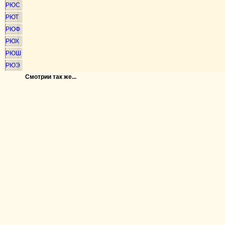
РЮС
РЮТ
РЮФ
РЮХ
РЮШ
РЮЭ
Смотрии так же...