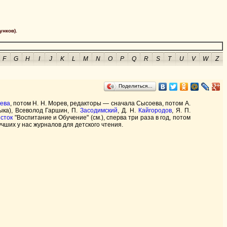
унков).
F
G
H
I
J
K
L
M
N
O
P
Q
R
S
T
U
V
W
Z
Поделиться…
ева
, потом Н. Н. Морев, редакторы — сначала Сысоева, потом А.
лыка), Всеволод Гаршин, П.
Засодимский
, Д. Н.
Кайгородов
, Я. П.
исток
"Воспитание и Обучение" (см.), сперва три раза в год, потом
учших у нас журналов для детского чтения.