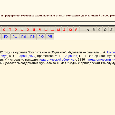
сания рефератов, курсовых работ, научные статьи, биографии (118447 статей и 6000 рис
С
Т
У
Ф
Х
Ц
Ч
Ш
Щ
Ы
Э
Ю
Я
A
B
C
D
E
РУ
РШ
РЫ
РЭ
РЮ
РЯ
82 году из журнала "Воспитание и Обучение". Издатели — сначала Е. А.
Сысо
ариус
, К. С.
Баранцевич
, профессор М. Н.
Богданов
, Н. П. Вагнер (Кот-Мур
одник" и отдельно выходил
педагогический сборник
, с 1886 г.
педагогический л
ский указатель содержания журнала за 10 лет. "Родник" принадлежит к числу л