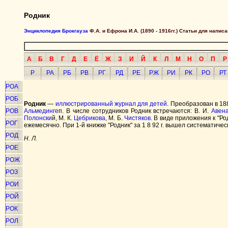
Родник
Энциклопедия Брокгауза
Ф.А. и Ефрона И.А. (1890 - 1916гг.) Статьи для напи
А
Б
В
Г
Д
Е
Ё
Ж
З
И
Й
К
Л
М
Н
О
П
Р
Р
РА
РБ
РВ
РГ
РД
РЕ
РЖ
РИ
РК
РО
РТ
РОА
РОБ
Родник
—
иллюстрированный
журнал для детей
. Преобразован в 18
РОВ
Альмединге
п. В числе сотрудников Родник встречаются: В. И.
Авен
Полонски
й, М. К.
Цебрикова
, М. Б.
Чистяков
. В виде приложения к "Р
РОГ
ежемесячно. При 1-й книжке "Родник" за 1 8 92 г. вышел систематиче
РОД
Н. Л.
РОЕ
РОЖ
РОЗ
РОИ
РОЙ
РОК
РОЛ