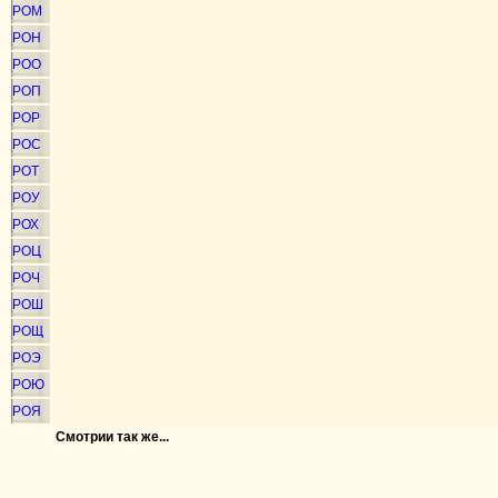
РОМ
РОН
РОО
РОП
РОР
РОС
РОТ
РОУ
РОХ
РОЦ
РОЧ
РОШ
РОЩ
РОЭ
РОЮ
РОЯ
Смотрии так же...