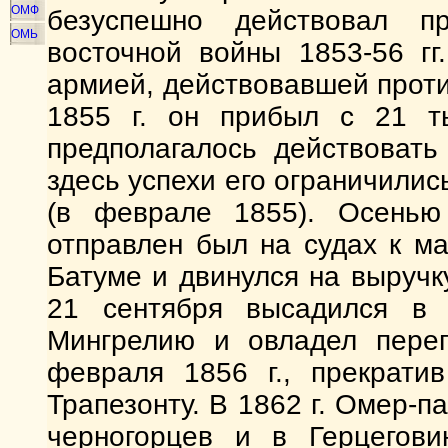
ОМФ
безуспешно действовал п
ОМЬ
восточной войны 1853-56 гг
армией, действовавшей проти
1855 г. он прибыл с 21 
предполагалось действоват
здесь успехи его ограничили
(в феврале 1855). Осенью
отправлен был на судах к м
Батуме и двинулся на выручк
21 сентября высадился в С
Мингрелию и овладел переп
февраля 1856 г., прекрати
Трапезонту. В 1862 г. Омер-
черногорцев и в Герцегови