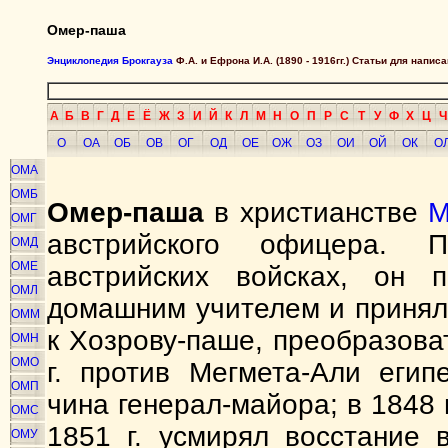
Омер-паша
Энциклопедия Брокгауза
Ф.А. и Ефрона И.А. (1890 - 1916гг.) Статьи для напи
А
Б
В
Г
Д
Е
Ё
Ж
З
И
Й
К
Л
М
Н
О
П
Р
С
Т
У
Ф
Х
Ц
Ч
О
ОА
ОБ
ОВ
ОГ
ОД
ОЕ
ОЖ
ОЗ
ОИ
ОЙ
ОК
О
ОМА
ОМБ
Омер-паша
в христианстве
М
ОМГ
австрийского офицера. 
ОМД
ОМЕ
австрийских войсках, он 
ОМЛ
домашним учителем и принял
ОММ
к Хозрову-паше, преобразова
ОМН
ОМО
г. против Мегмета-Али егип
ОМП
чина генерал-майора; в 1848 
ОМС
1851 г. усмирял восстание
ОМУ