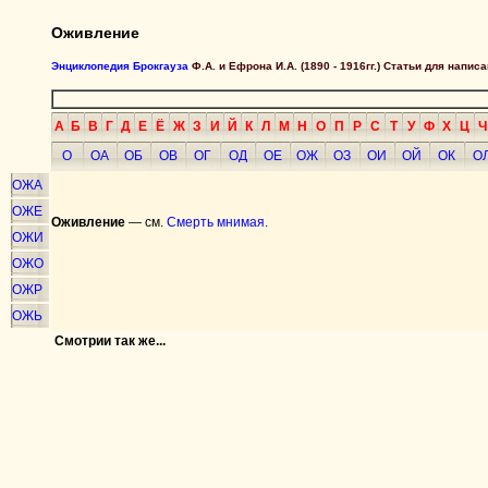
Оживление
Энциклопедия Брокгауза
Ф.А. и Ефрона И.А. (1890 - 1916гг.) Статьи для напи
А
Б
В
Г
Д
Е
Ё
Ж
З
И
Й
К
Л
М
Н
О
П
Р
С
Т
У
Ф
Х
Ц
Ч
О
ОА
ОБ
ОВ
ОГ
ОД
ОЕ
ОЖ
ОЗ
ОИ
ОЙ
ОК
О
ОЖА
ОЖЕ
Оживление
— см.
Смерть мнимая
.
ОЖИ
ОЖО
ОЖР
ОЖЬ
Смотрии так же...