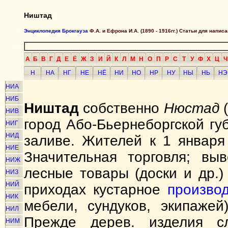
Ништад
Энциклопедия Брокгауза
Ф.А. и Ефрона И.А. (1890 - 1916гг.) Статьи для напи
А
Б
В
Г
Д
Е
Ё
Ж
З
И
Й
К
Л
М
Н
О
П
Р
С
Т
У
Ф
Х
Ц
Ч
Н
НА
НГ
НЕ
НЁ
НИ
НО
НР
НУ
НЫ
НЬ
НЭ
НИА
НИБ
Ништад
собственно
Нюстад
(
НИВ
город Або-Бьернеборгской гу
НИГ
НИД
заливе. Жителей к 1 января
НИЕ
Значительная торговля; вы
НИЖ
лесные товары (доски и др.)
НИЗ
НИЙ
приходах кустарное
произво
НИК
мебели, сундуков, экипажей
НИЛ
Прежде дерев. изделия сл
НИМ