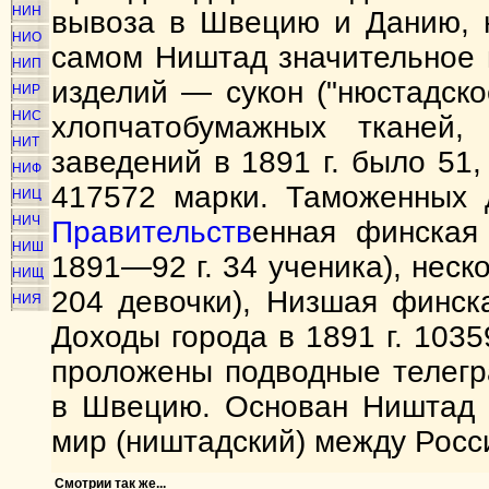
НИН
вывоза в Швецию и Данию, н
НИО
самом Ништад значительное 
НИП
изделий — сукон ("нюстадско
НИР
НИС
хлопчатобумажных тканей
НИТ
заведений в 1891 г. было 51
НИФ
417572 марки. Таможенных д
НИЦ
НИЧ
Правительств
енная финская
НИШ
1891—92 г. 34 ученика), неск
НИЩ
204 девочки), Низшая финск
НИЯ
Доходы города в 1891 г. 103
проложены подводные телег
в Швецию. Основан Ништад в
мир (ништадский) между Росс
Смотрии так же...