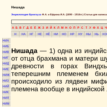
Нишада
Энциклопедия Брокгауза
Ф.А. и Ефрона И.А. (1890 - 1916гг.) Статьи для напи
А
Б
В
Г
Д
Е
Ё
Ж
З
И
Й
К
Л
М
Н
О
П
Р
С
Т
У
Ф
Х
Ц
Ч
Н
НА
НГ
НЕ
НЁ
НИ
НО
НР
НУ
НЫ
НЬ
НЭ
НИА
НИБ
Нишада
— 1) одна из индийс
НИВ
от отца брахмана и матери ш
НИГ
НИД
древности в горах Виндхь
НИЕ
теперешним племенем бхи
НИЖ
происходило из лядвеи мифи
НИЗ
НИЙ
племена вообще в индийской 
НИК
НИЛ
НИМ