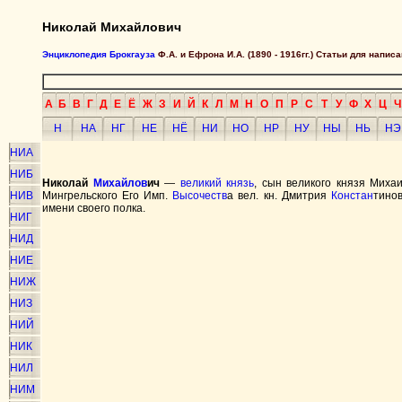
Николай Михайлович
Энциклопедия Брокгауза
Ф.А. и Ефрона И.А. (1890 - 1916гг.) Статьи для напи
А
Б
В
Г
Д
Е
Ё
Ж
З
И
Й
К
Л
М
Н
О
П
Р
С
Т
У
Ф
Х
Ц
Ч
Н
НА
НГ
НЕ
НЁ
НИ
НО
НР
НУ
НЫ
НЬ
НЭ
НИА
НИБ
Николай
Михайлов
ич
—
великий князь
, сын великого князя Мих
НИВ
Мингрельского Его Имп.
Высочеств
а вел. кн. Дмитрия
Констан
тино
имени своего полка.
НИГ
НИД
НИЕ
НИЖ
НИЗ
НИЙ
НИК
НИЛ
НИМ