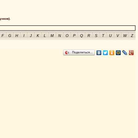
унков).
F
G
H
I
J
K
L
M
N
O
P
Q
R
S
T
U
V
W
Z
Поделиться…