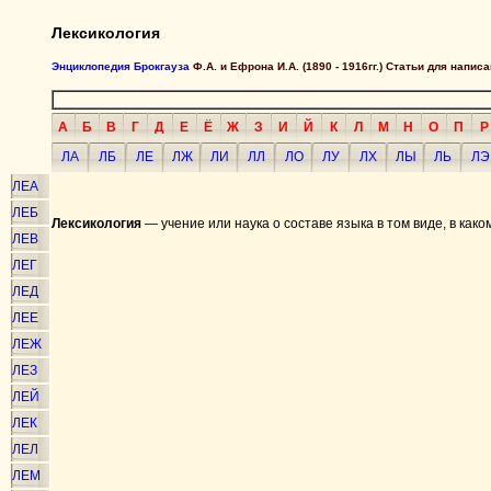
Лексикология
Энциклопедия Брокгауза
Ф.А. и Ефрона И.А. (1890 - 1916гг.) Статьи для напи
А
Б
В
Г
Д
Е
Ё
Ж
З
И
Й
К
Л
М
Н
О
П
Р
ЛА
ЛБ
ЛЕ
ЛЖ
ЛИ
ЛЛ
ЛО
ЛУ
ЛХ
ЛЫ
ЛЬ
ЛЭ
ЛЕА
ЛЕБ
Лексикология
— учение или наука о составе языка в том виде, в как
ЛЕВ
ЛЕГ
ЛЕД
ЛЕЕ
ЛЕЖ
ЛЕЗ
ЛЕЙ
ЛЕК
ЛЕЛ
ЛЕМ