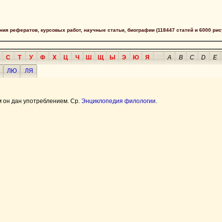
сания рефератов, курсовых работ, научные статьи, биографии (118447 статей и 6000 рис
С
Т
У
Ф
Х
Ц
Ч
Ш
Щ
Ы
Э
Ю
Я
A
B
C
D
E
ЛЮ
ЛЯ
ом он дан употреблением. Ср.
Энциклопедия филологии
.