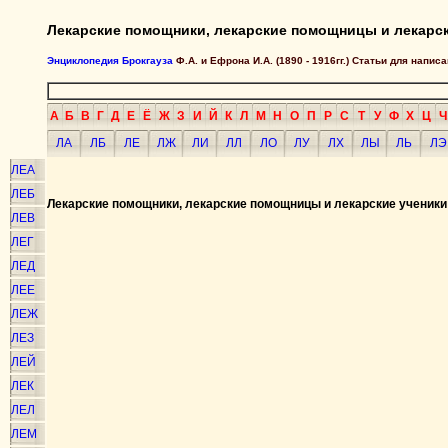
Лекарские помощники, лекарские помощницы и лекарск
Энциклопедия Брокгауза
Ф.А. и Ефрона И.А. (1890 - 1916гг.) Статьи для напи
А
Б
В
Г
Д
Е
Ё
Ж
З
И
Й
К
Л
М
Н
О
П
Р
С
Т
У
Ф
Х
Ц
Ч
ЛА
ЛБ
ЛЕ
ЛЖ
ЛИ
ЛЛ
ЛО
ЛУ
ЛХ
ЛЫ
ЛЬ
ЛЭ
ЛЕА
ЛЕБ
Лекарские помощники, лекарские помощницы и лекарские ученики
ЛЕВ
ЛЕГ
ЛЕД
ЛЕЕ
ЛЕЖ
ЛЕЗ
ЛЕЙ
ЛЕК
ЛЕЛ
ЛЕМ