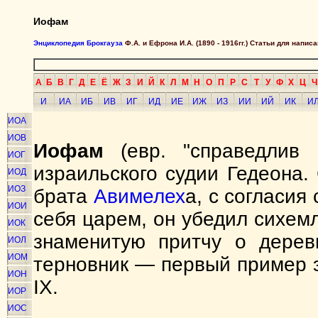
Иофам
Энциклопедия Брокгауза
Ф.А. и Ефрона И.А. (1890 - 1916гг.) Статьи для напи
А
Б
В
Г
Д
Е
Ё
Ж
З
И
Й
К
Л
М
Н
О
П
Р
С
Т
У
Ф
Х
Ц
Ч
И
ИА
ИБ
ИВ
ИГ
ИД
ИЕ
ИЖ
ИЗ
ИИ
ИЙ
ИК
И
ИОА
ИОВ
Иофам
(евр. "справедлив
ИОГ
израильского судии Гедеона.
ИОД
ИОЗ
брата
Авимелех
а, с согласия
ИОИ
себя царем, он убедил сихем
ИОК
знаменитую притчу о дерев
ИОЛ
ИОМ
терновник — первый пример э
ИОН
IX.
ИОР
ИОС