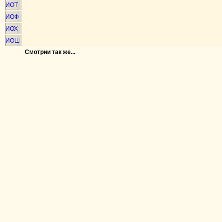
ИОТ
ИОФ
ИОХ
ИОШ
Смотрии так же...