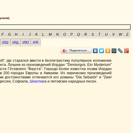
унков).
F
G
H
I
J
K
L
M
N
O
P
Q
R
S
T
U
V
W
Z
ИШ
ИЩ
ИЮ
ИЯ
Поделиться…
elt", где старался ввести в беллетристику популярное изложение
нта. Лучшее из произведений Иордан: "Demiurgos. Ein Mysterium"
сти Гётевского "Фауста". Гораздо более известна поэма Иордан
 в 200 городах Европы и Америки. Из лирических произведений
и достоинствами отличаются его романы "Die Sebalds" и "Zwei
диссеи, Софокла,
Шекспир
а и литовских народных песен.