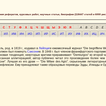
сания рефератов, курсовых работ, научные статьи, биографии (118447 статей и 6000 рис
С
Т
У
Ф
Х
Ц
Ч
Ш
Щ
Ы
Э
Ю
Я
A
B
C
D
E
ИЛ
ИМ
ИН
ИО
ИП
ИР
ИС
ИТ
ИУ
ИФ
ИХ
ИЦ
ИЧ
ь, род. в 1819 г., издавал в
Лейпциг
е ежемесячный журнал "Die begriffene W
должен был покинуть
Саксони
ю. В 1848 г. был членом франкфуртского парламе
новая тенденция; некоторые критики приравнивают "Demiurgos" ко второй ча
писанная аллитерацией; автор публично читал это произведение более чем
ни". Лучшая из его драм — "Die Witwe des Agis"; серьезными литературным
рефлексии. Ему принадлежат также образцовые переводы Эдды, Илиады и О