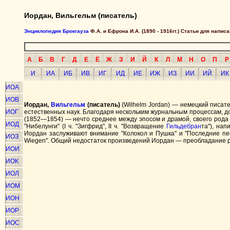
Иордан, Вильгельм (писатель)
Энциклопедия Брокгауза
Ф.А. и Ефрона И.А. (1890 - 1916гг.) Статьи для напи
А
Б
В
Г
Д
Е
Ё
Ж
З
И
Й
К
Л
М
Н
О
П
Р
И
ИА
ИБ
ИВ
ИГ
ИД
ИЕ
ИЖ
ИЗ
ИИ
ИЙ
ИК
ИОА
ИОВ
Иордан,
Вильгельм
(писатель)
(Wilhelm Jordan) — немецкий писател
ИОГ
естественных наук. Благодаря нескольким журнальным процессам, 
(1852—1854) — нечто среднее между эпосом и драмой, своего рода 
ИОД
"Нибелунги" (I ч. "Зигфрид", II ч. "Возвращение
Гильдебран
та"), на
Иордан заслуживают внимание "Колокол и Пушка" и "Последние пес
ИОЗ
Wiegen". Общий недостаток произведений Иордан — преобладание 
ИОИ
ИОК
ИОЛ
ИОМ
ИОН
ИОР
ИОС