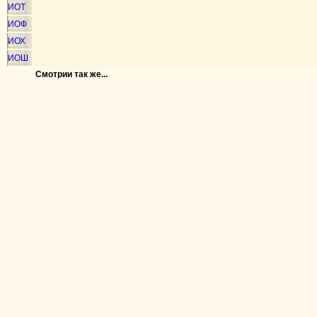
ИОТ
ИОФ
ИОХ
ИОШ
Смотрии так же...