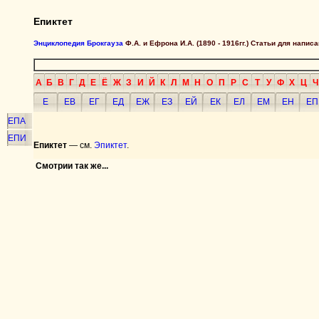
Епиктет
Энциклопедия Брокгауза
Ф.А. и Ефрона И.А. (1890 - 1916гг.) Статьи для напи
А
Б
В
Г
Д
Е
Ё
Ж
З
И
Й
К
Л
М
Н
О
П
Р
С
Т
У
Ф
Х
Ц
Ч
Е
ЕВ
ЕГ
ЕД
ЕЖ
ЕЗ
ЕЙ
ЕК
ЕЛ
ЕМ
ЕН
ЕП
ЕПА
ЕПИ
Епиктет
— см.
Эпиктет
.
Смотрии так же...