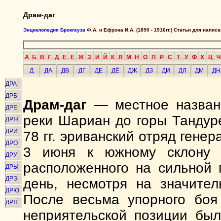
Драм-даг
Энциклопедия Брокгауза
Ф.А. и Ефрона И.А. (1890 - 1916гг.) Статьи для напи
А
Б
В
Г
Д
Е
Ё
Ж
З
И
Й
К
Л
М
Н
О
П
Р
С
Т
У
Ф
Х
Ц
Ч
Д
ДА
ДВ
ДГ
ДЕ
ДЁ
ДЖ
ДЗ
ДИ
ДЛ
ДМ
ДН
ДРА
ДРБ
Драм-даг
— местное назван
ДРЕ
реки Шариан до горы Тандур
ДРЖ
ДРИ
78 гг. эриванский отряд гене
ДРО
3 июня к южному склону Д
ДРУ
расположенного на сильной 
ДРЫ
ДРЭ
день, несмотря на значител
ДРЮ
После весьма упорного боя
ДРЯ
неприятельской позиции бы