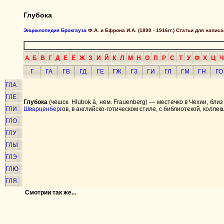
Глубока
Энциклопедия Брокгауза
Ф.А. и Ефрона И.А. (1890 - 1916гг.) Статьи для напи
А
Б
В
Г
Д
Е
Ё
Ж
З
И
Й
К
Л
М
Н
О
П
Р
С
Т
У
Ф
Х
Ц
Ч
Г
ГА
ГВ
ГД
ГЕ
ГЖ
ГЗ
ГИ
ГЛ
ГМ
ГН
ГО
ГЛА
ГЛЕ
Глубока
(чешск. Hlubok à, нем. Frauenberg) — местечко в Чехии, близ
ГЛИ
Шварценберг
ов, в английско-готическом стиле, с библиотекой, колл
ГЛО
ГЛУ
ГЛЫ
ГЛЭ
ГЛЮ
ГЛЯ
Смотрии так же...