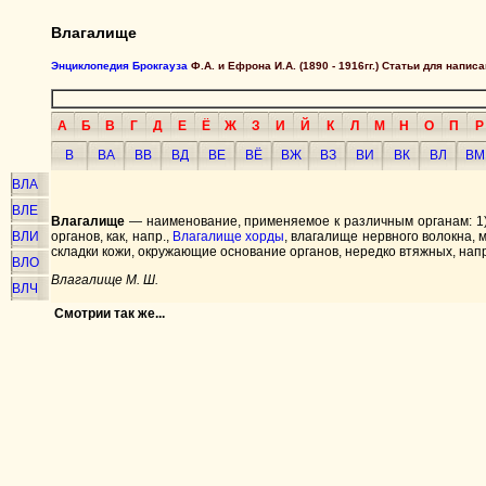
Влагалище
Энциклопедия Брокгауза
Ф.А. и Ефрона И.А. (1890 - 1916гг.) Статьи для напи
А
Б
В
Г
Д
Е
Ё
Ж
З
И
Й
К
Л
М
Н
О
П
Р
В
ВА
ВВ
ВД
ВЕ
ВЁ
ВЖ
ВЗ
ВИ
ВК
ВЛ
ВМ
ВЛА
ВЛЕ
Влагалище
— наименование, применяемое к различным органам: 1) 
ВЛИ
органов, как, напр.,
Влагалище хорды
, влагалище нервного волокна, 
складки кожи, окружающие основание органов, нередко втяжных, напр.
ВЛО
Влагалище М. Ш.
ВЛЧ
Смотрии так же...