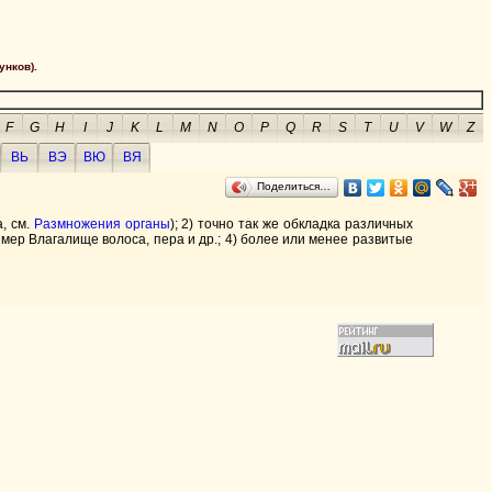
унков).
F
G
H
I
J
K
L
M
N
O
P
Q
R
S
T
U
V
W
Z
ВЬ
ВЭ
ВЮ
ВЯ
Поделиться…
, см.
Размножения органы
); 2) точно так же обкладка различных
имер Влагалище волоса, пера и др.; 4) более или менее развитые