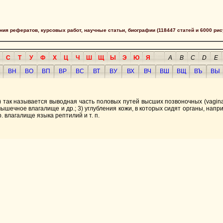
сания рефератов, курсовых работ, научные статьи, биографии (118447 статей и 6000 рис
С
Т
У
Ф
Х
Ц
Ч
Ш
Щ
Ы
Э
Ю
Я
A
B
C
D
E
ВН
ВО
ВП
ВР
ВС
ВТ
ВУ
ВХ
ВЧ
ВШ
ВЩ
ВЪ
ВЫ
так называется выводная часть половых путей высших позвоночных (vagina
мышечное влагалище и др.; 3) углубления кожи, в которых сидят органы, напр
 влагалище языка рептилий и т. п.