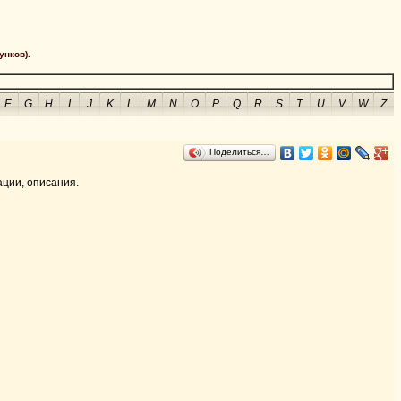
унков).
F
G
H
I
J
K
L
M
N
O
P
Q
R
S
T
U
V
W
Z
Поделиться…
ации, описания.