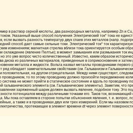
имер в раствор серной кислоты, два разнородных металла, например Zn и Сu
током. Указанный выше способ получения Электрический ток* тока не единст
ов, если вызвать разность температур двух спаев этих металлов (напр. подогр
едний способ дает самые сильные токи. Электрический ток* ток характеризуе
еским изменениям; магнитная стрелка вблизи тока ориентируется особым образ
ли охлаждение (явление Пелтье); в момент замыкания или размыкания ток инд
 но это уже вопрос чисто количественный. Известно, каким образом историческ
о два диска из различных материалов, приведенные в соприкосновение и зат
сновении металла и жидкости. Вольта назвал металлы проводниками первого
от ряд обладает замечательными свойствами (см. Гальванизм и Гальванически
ном положительная, на другом отрицательная. Между ними существует, следов
 проводником, то по этому проводнику должно произойти передвижение колич
 система не может прийти в статическое состояние и вдоль по проводнику пойд
гальванического элемента (см. Гальванические элементы). Заметим, что пред
равлении заряженный шарик должен вызвать явление, подобное току. Это по
зности потенциалов между различными точками его. Таков ток, возникающий в
а. Мы пока оставляем в стороне попытки объяснения явления, т. е. вопрос, 
ейные, а также и в проводниках двух или трех измерений. Если мы назовем п
электричества, протекающее в элемент времени
dt
через элемент поверхности